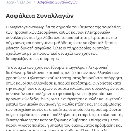
Αρχική Σελίδα
/
Ασφάλεια Συναλλαγών
Ασφάλεια Συναλλαγών
Η Magictoys αναγνωρίζει τη σημασία του θέματος της ασφαλείας
των Προσωπικών Δεδομένων, καθώς και των ηλεκτρονικών
συναλλαγών και έχει λάβει όλα τα απαραίτητα μέτρα, με τις πιο
σύγχρονες και προηγμένες μεθόδους, ώστε να εξασφαλίζεται η
μέγιστη δυνατή ασφάλεια. Όλες οι πληροφορίες, οι οποίες
σχετίζονται με τα προσωπικά στοιχεία των χρηστών,
διασφαλίζονται ως απόρρητες.
Τα στοιχεία των χρηστών (όνομα, επάγγελμα, ηλεκτρονική
διεύθυνση, διεύθυνση κατοικίας, κλπ.) και των συναλλαγών των
χρηστών του ηλεκτρονικού καταστήματος θεωρούνται απόρρητα,
όπως και oi συναλλαγές σε εμπορικό κατάστημα. Οι χρήστες κατά
την παροχή των στοιχείων τους στα πλαίσια των συναλλαγών τους,
συναινούν και αποδέχονται την επικείμενη επεξεργασία των
προσωπικών δεδομένων, για τις ανάγκες της ομαλής και ευχερούς
μεταξύ των μερών συναλλαγής, καθώς επίσης και της διαβίβασης
των στοιχείων αυτών σε αποδέκτες οι οποίοι θα προσδιορίζονται
συγκεκριμένα και είναι οι υπάλληλοι της εταιρείας στα πλαίσια της
διεκπεραίωσης της καταρτιζόμενης σύμβασης. Επίσης και με τον
παρόν γνωστοποιείται η ύπαρξη του δικαιώματος πρόσβασης και
του δικαιώματος εναντίωσης του άρθρου 12 και 13 του Ν.