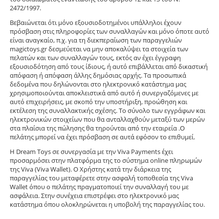
2472/1997.
Βεβαιώνεται ότι μόνο εξουσιοδοτημένοι υπάλληλοι έχουν
πρόσβαση στις πληροφορίες των συναλλαγών και μόνο όποτε αυτό
είναι αναγκαίο, π.χ. για τη διεκπεραίωση των παραγγελιών
magictoys.gr δεσμεύεται να μην αποκαλύψει τα στοιχεία των
πελατών και των συναλλαγών τους, εκτός αν έχει έγγραφη
εξουσιοδότηση από τους ίδιους, ή αυτό επιβάλλεται από δικαστική
απόφαση ή απόφαση άλλης δημόσιας αρχής. Τα προσωπικά
δεδομένα που δηλώνονται στο ηλεκτρονικό κατάστημα μας
χρησιμοποιούνται αποκλειστικά από αυτό ή συνεργαζόμενες με
αυτό επιχειρήσεις, με σκοπό την υποστήριξη, προώθηση και
εκτέλεση της συναλλακτικής σχέσης. Το σύνολο των εγγράφων και
ηλεκτρονικών στοιχείων που θα ανταλλαχθούν μεταξύ των μερών
στα πλαίσια της πώλησης θα τηρούνται από την εταιρεία .Ο
πελάτης μπορεί να έχει πρόσβαση σε αυτά εφόσον το επιθυμεί.
Η Dream Toys σε συνεργασία με την Viva Payments έχει
προσαρμόσει στην πλατφόρμα της το σύστημα online πληρωμών
της Viva (Viva Wallet). Ο Χρήστης κατά την διάρκεια της
παραγγελίας του μεταφέρετε στην ασφαλή τοποθεσία της Viva
Wallet όπου ο πελάτης πραγματοποιεί την συναλλαγή του με
ασφάλεια. Στην συνέχεια επιστρέφει στο ηλεκτρονικό μας
κατάστημα όπου ολοκληρώνεται η υποβολή της παραγγελίας του.