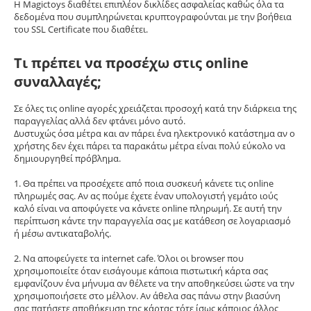
Η Magictoys διαθέτει επιπλέον δικλίδες ασφαλείας καθώς όλα τα
δεδομένα που συμπληρώνεται κρυπτογραφούνται με την βοήθεια
του SSL Certificate που διαθέτει.
Τι πρέπει να προσέχω στις online
συναλλαγές;
Σε όλες τις online αγορές χρειάζεται προσοχή κατά την διάρκεια της
παραγγελίας αλλά δεν φτάνει μόνο αυτό.
Δυστυχώς όσα μέτρα και αν πάρει ένα ηλεκτρονικό κατάστημα αν ο
χρήστης δεν έχει πάρει τα παρακάτω μέτρα είναι πολύ εύκολο να
δημιουργηθεί πρόβλημα.
1. Θα πρέπει να προσέχετε από ποια συσκευή κάνετε τις online
πληρωμές σας. Αν ας πούμε έχετε έναν υπολογιστή γεμάτο ιούς
καλό είναι να αποφύγετε να κάνετε online πληρωμή. Σε αυτή την
περίπτωση κάντε την παραγγελία σας με κατάθεση σε λογαριασμό
ή μέσω αντικαταβολής.
2. Να αποφεύγετε τα internet cafe. Όλοι οι browser που
χρησιμοποιείτε όταν εισάγουμε κάποια πιστωτική κάρτα σας
εμφανίζουν ένα μήνυμα αν θέλετε να την αποθηκεύσει ώστε να την
χρησιμοποιήσετε στο μέλλον. Αν άθελα σας πάνω στην βιασύνη
σας πατήσετε αποθήκευση της κάρτας τότε ίσως κάποιος άλλος