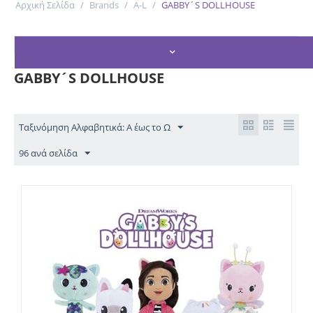
Αρχική Σελίδα
/
Brands
/
A-L
/
GABBY´S DOLLHOUSE
ΦΊΛΤΡΑ ΑΝΑΖΉΤΗΣΗΣ
GABBY´S DOLLHOUSE
Ταξινόμηση Αλφαβητικά: Α έως το Ω
96 ανά σελίδα