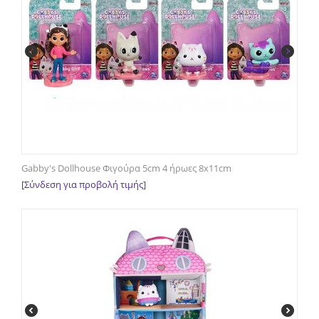
Gabby's Dollhouse Φιγούρα 5cm 4 ήρωες 8x11cm
[Σύνδεση για προβολή τιμής]