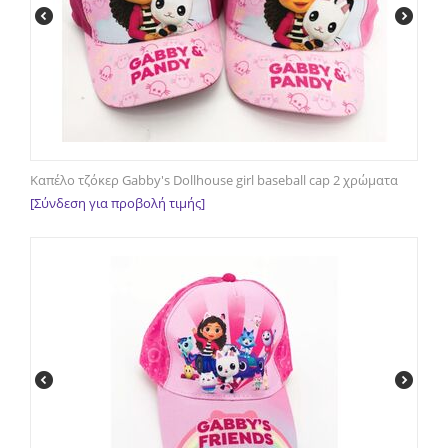
Καπέλο τζόκερ Gabby's Dollhouse girl baseball cap 2 χρώματα
[Σύνδεση για προβολή τιμής]