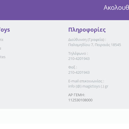
Ακολουθ
Toys
Πληροφορίες
τε
Διεύθυνση (Γραφεία) :
Παλαμηδίου 7, Πειραιάς 18545
α
Τηλέφωνο :
ates
210-4201943
Φαξ :
210-4201943
E-mail επικοινωνίας :
info (@) magictoys (.) gr
ΑΡ ΓΕΜΗ:
112530108000