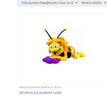
Ταξινόμηση Αλφαβητικά: Α έως το Ω
96 ανά σελίδα
Maya μέλισσα ξαπλωτή 30 εκ
[Σύνδεση για προβολή τιμής]