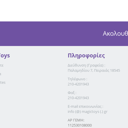
Ακολουθ
Toys
Πληροφορίες
τε
Διεύθυνση (Γραφεία) :
Παλαμηδίου 7, Πειραιάς 18545
α
Τηλέφωνο :
ates
210-4201943
Φαξ :
210-4201943
E-mail επικοινωνίας :
info (@) magictoys (.) gr
ΑΡ ΓΕΜΗ:
112530108000