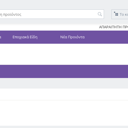
Το κ
ΑΠΑΡΑΙΤΗΤΗ ΠΡ
α
Εποχιακά Είδη
Νέα Προιόντα