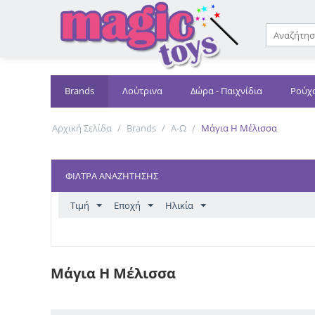
 ΕΜΠΟΡΟΥΣ
Brands
Λούτρινα
Δώρα - Παιχνίδια
Ρούχ
Αρχική Σελίδα
/
Brands
/
Α-Ω
/
Μάγια Η Μέλισσα
ΦΊΛΤΡΑ ΑΝΑΖΉΤΗΣΗΣ
Τιμή
Εποχή
Ηλικία
Μάγια Η Μέλισσα