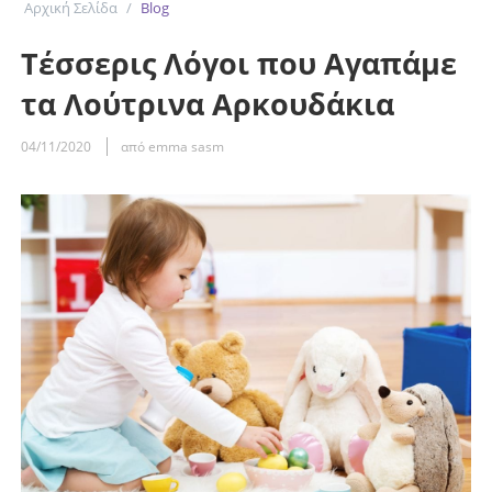
Αρχική Σελίδα
/
Blog
​Τέσσερις Λόγοι που Αγαπάμε
τα Λούτρινα Αρκουδάκια
04/11/2020
από emma sasm