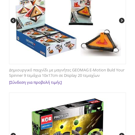
Δημιουργικό παιχνίδι με μαγνήτες GEOMAG E-Motion Buld Your
Spinner 9 τεμάχια 10x17cm σε Display 20 τεμαχίων
[Σύνδεση για προβολή τιμής]