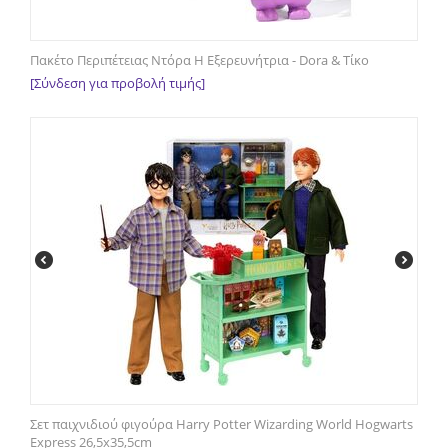
Πακέτο Περιπέτειας Ντόρα Η Εξερευνήτρια - Dora & Τίκο
[Σύνδεση για προβολή τιμής]
Σετ παιχνιδιού φιγούρα Harry Potter Wizarding World Hogwarts
Express 26,5x35,5cm