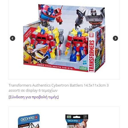
Transformers Authentics Cybertron Battlers 14.5x11x3cm 3
assorti σε display 6 τεμαχίων
[Σύνδεση για προβολή τιμής]