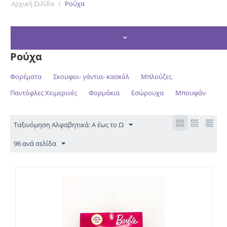
Αρχική Σελίδα
/
Ρούχα
ΦΊΛΤΡΑ ΑΝΑΖΉΤΗΣΗΣ
Ρούχα
Φορέματα
Σκουφοι- γάντια- κασκόλ
Μπλούζες
Παντόφλες Χειμερινές
Φορμάκια
Εσώρουχα
Μπουφάν
Ταξινόμηση Αλφαβητικά: Α έως το Ω
96 ανά σελίδα