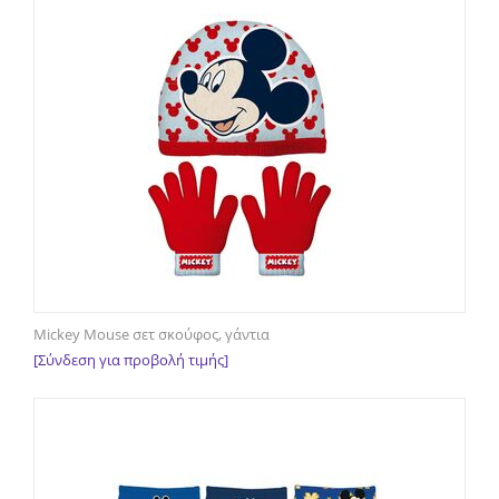
Mickey Mouse σετ σκούφος, γάντια
[Σύνδεση για προβολή τιμής]