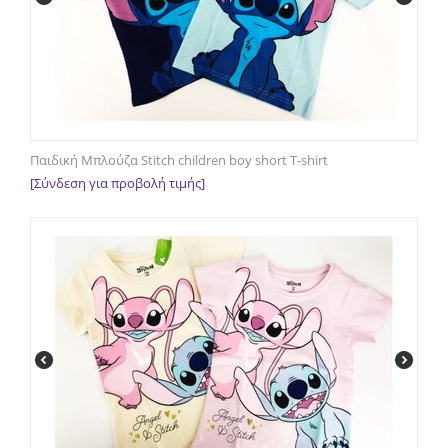
Παιδική Μπλούζα Stitch children boy short T-shirt
[Σύνδεση για προβολή τιμής]