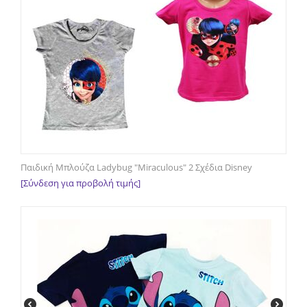
Παιδική Μπλούζα Ladybug "Miraculous" 2 Σχέδια Disney
[Σύνδεση για προβολή τιμής]