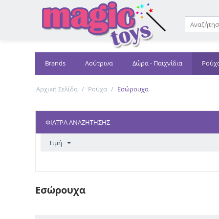
Brands
Λούτρινα
Δώρα - Παιχνίδια
Ρούχ
Αρχική Σελίδα
/
Ρούχα
/
Εσώρουχα
ΦΊΛΤΡΑ ΑΝΑΖΉΤΗΣΗΣ
Τιμή
Εσώρουχα