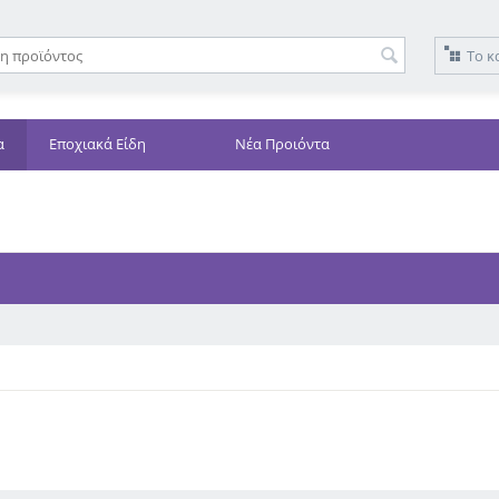
Το κ
α
Εποχιακά Είδη
Νέα Προιόντα