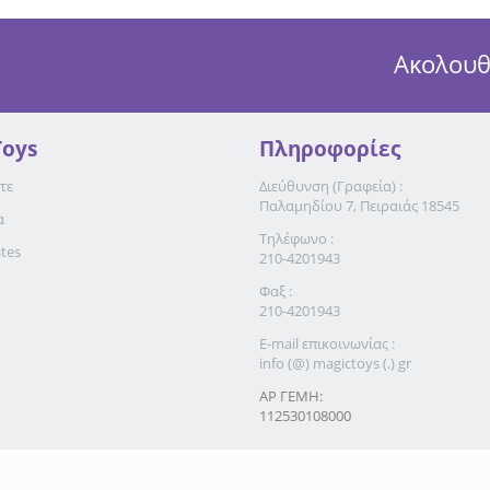
Ακολουθ
Toys
Πληροφορίες
τε
Διεύθυνση (Γραφεία) :
Παλαμηδίου 7, Πειραιάς 18545
α
Τηλέφωνο :
ates
210-4201943
Φαξ :
210-4201943
E-mail επικοινωνίας :
info (@) magictoys (.) gr
ΑΡ ΓΕΜΗ:
112530108000