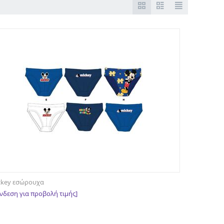
ckey εσώρουχα
νδεση για προβολή τιμής]